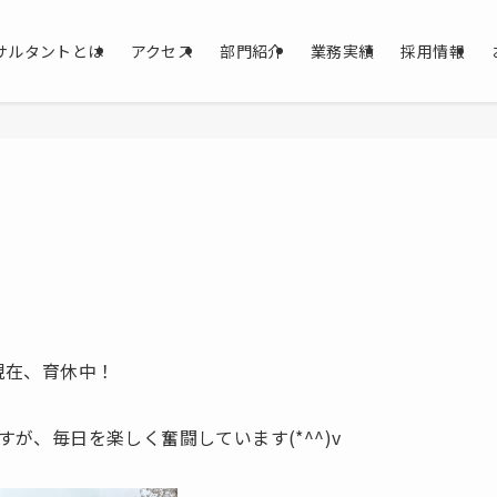
サルタントとは
アクセス
部門紹介
業務実績
採用情報
現在、育休中！
が、毎日を楽しく奮闘しています(*^^)v